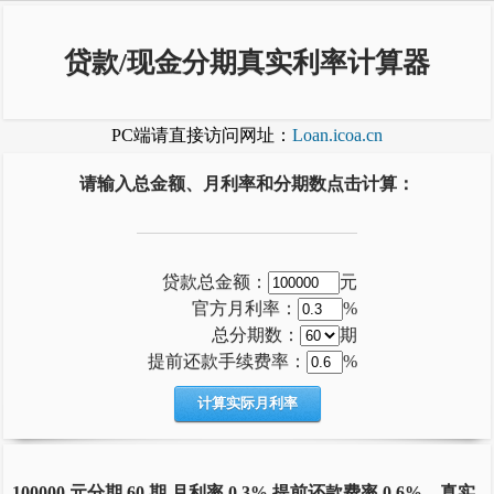
贷款/现金分期真实利率计算器
PC端请直接访问网址：
Loan.icoa.cn
请输入总金额、月利率和分期数点击计算：
贷款总金额：
元
官方月利率：
%
总分期数：
期
提前还款手续费率：
%
计算实际月利率
100000 元分期 60 期 月利率 0.3% 提前还款费率 0.6%，真实